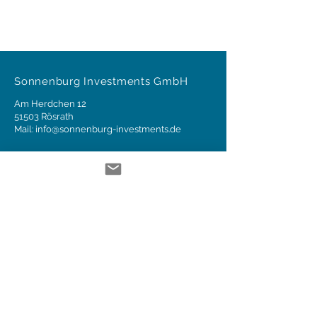
Sonnenburg Investments GmbH
Am Herdchen 12
51503 Rösrath
Mail:
info@sonnenburg-investments.de
Impressum
Datenschutz
Datenschutz App
© 2025 Sonnenburg Investments GmbH
Die Anlageberatung gemäß § 2 Abs. 2 Nr. 4 WpIG und
die Anlagevermittlung gemäß § 2 Abs. 2 Nr. 3 WpIG
erfolgen im Auftrag, im Namen, für Rechnung und
unter der Haftung des dafür verantwortlichen
Haftungsträgers BN & Partners Capital AG,